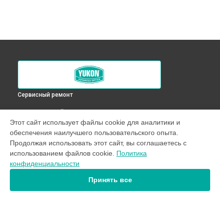
Сервисный ремонт
ВЫБЕРИ СВОЙ ГОРОД
Этот сайт использует файлы cookie для аналитики и
Ремонт Wi-Fi тепловизора Nordforce XQ30 384x288 Yukon в
обеспечения наилучшего пользовательского опыта.
Краснодаре
Продолжая использовать этот сайт, вы соглашаетесь с
Ремонт Wi-Fi тепловизора Nordforce XQ30 384x288 Yukon в
использованием файлов cookie.
Политика
Ростове-на-Дону
конфиденциальности
Ремонт Wi-Fi тепловизора Nordforce XQ30 384x288 Yukon в
Нижнем Новгороде
Принять все
Ремонт Wi-Fi тепловизора Nordforce XQ30 384x288 Yukon в
Новосибирске
Ремонт Wi-Fi тепловизора Nordforce XQ30 384x288 Yukon в
Челябинске