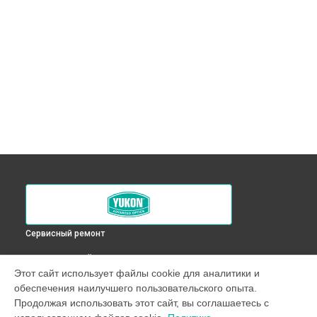
Сервисный ремонт
ВЫБЕРИ СВОЙ ГОРОД
Этот сайт использует файлы cookie для аналитики и
Ремонт прицела ночного видения Yukon в
Краснодаре
обеспечения наилучшего пользовательского опыта.
Ремонт прицела ночного видения Yukon в
Ростове-на-Дону
Продолжая использовать этот сайт, вы соглашаетесь с
Ремонт прицела ночного видения Yukon в
Нижнем