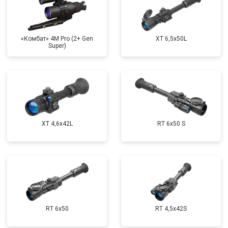
«Комбат» 4M Pro (2+ Gen
XT 6,5x50L
Super)
XT 4,6x42L
RT 6x50 S
RT 6x50
RT 4,5х42S