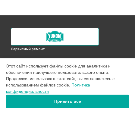
Сервисный ремонт
ВЫБЕРИ СВОЙ ГОРОД
Этот сайт использует файлы cookie для аналитики и
Диагностика оптического прицела XT 4,6x42S Yukon в
обеспечения наилучшего пользовательского опыта.
Краснодаре
Продолжая использовать этот сайт, вы соглашаетесь с
Диагностика оптического прицела XT 4,6x42S Yukon в
использованием файлов cookie.
Политика
Ростове-на-Дону
конфиденциальности
Диагностика оптического прицела XT 4,6x42S Yukon в
Нижнем Новгороде
Принять все
Диагностика оптического прицела XT 4,6x42S Yukon в
Новосибирске
Диагностика оптического прицела XT 4,6x42S Yukon в
Челябинске
Диагностика оптического прицела XT 4,6x42S Yukon в
УСТРОЙСТВА