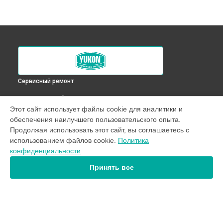
Сервисный ремонт
ВЫБЕРИ СВОЙ ГОРОД
Этот сайт использует файлы cookie для аналитики и
Диагностика оптического прицела RT 4,5х42S Yukon в
обеспечения наилучшего пользовательского опыта.
Краснодаре
Продолжая использовать этот сайт, вы соглашаетесь с
Диагностика оптического прицела RT 4,5х42S Yukon в
использованием файлов cookie.
Политика
Ростове-на-Дону
конфиденциальности
Диагностика оптического прицела RT 4,5х42S Yukon в
Нижнем Новгороде
Принять все
Диагностика оптического прицела RT 4,5х42S Yukon в
Новосибирске
Диагностика оптического прицела RT 4,5х42S Yukon в
Челябинске
Диагностика оптического прицела RT 4,5х42S Yukon в
УСТРОЙСТВА