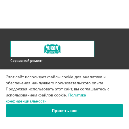
Сервисный ремонт
ВЫБЕРИ СВОЙ ГОРОД
Этот сайт использует файлы cookie для аналитики и
Настройка оптики, фокусировки оптического прицела
обеспечения наилучшего пользовательского опыта.
Nordforce XQ30 Yukon в
Краснодаре
Продолжая использовать этот сайт, вы соглашаетесь с
Настройка оптики, фокусировки оптического прицела
использованием файлов cookie.
Политика
Nordforce XQ30 Yukon в
Ростове-на-Дону
конфиденциальности
Настройка оптики, фокусировки оптического прицела
Nordforce XQ30 Yukon в
Нижнем Новгороде
Принять все
Настройка оптики, фокусировки оптического прицела
Nordforce XQ30 Yukon в
Новосибирске
Настройка оптики, фокусировки оптического прицела