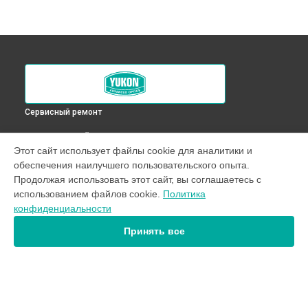
Сервисный ремонт
ВЫБЕРИ СВОЙ ГОРОД
Этот сайт использует файлы cookie для аналитики и
Регулировка наведения оптического прицела RT 6x50
обеспечения наилучшего пользовательского опыта.
Yukon в
Краснодаре
Продолжая использовать этот сайт, вы соглашаетесь с
Регулировка наведения оптического прицела RT 6x50
использованием файлов cookie.
Политика
Yukon в
Ростове-на-Дону
конфиденциальности
Регулировка наведения оптического прицела RT 6x50
Yukon в
Нижнем Новгороде
Принять все
Регулировка наведения оптического прицела RT 6x50
Yukon в
Новосибирске
Регулировка наведения оптического прицела RT 6x50
Yukon в
Челябинске
Регулировка наведения оптического прицела RT 6x50
УСТРОЙСТВА